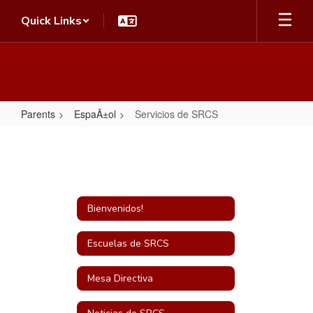
Skip
Quick Links
to
main
content
Parents
EspaÃ±ol
Servicios de SRCS
Servicios
de
SRCS
Bienvenidos!
Escuelas de SRCS
Mesa Directiva